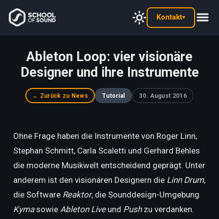
Kontakt
▾
Ableton Loop: vier visionäre
Designer und ihre Instrumente
← Zurück zu News
Tutorial
30. August 2016
Ohne Frage haben die Instrumente von Roger Linn,
Stephan Schmitt, Carla Scaletti und Gerhard Behles
die moderne Musikwelt entscheidend geprägt. Unter
anderem ist den visionären Designern die
Linn Drum
,
die Software
Reaktor
, die Sounddesign-Umgebung
Kyma
sowie
Ableton Live
und
Push
zu verdanken.