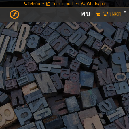
Telefon
Termin buchen
Whatsapp
0
Menu
WARENKORB