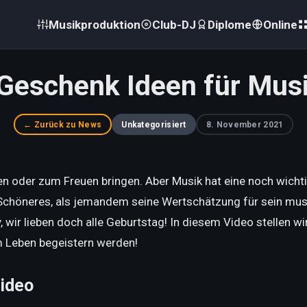
Musikproduktion
Club-DJ
Diplome
Online
 Geschenk Ideen für Mus
← Zurück zu News
Unkategorisiert
8. November 2021
 oder zum Freuen bringen. Aber Musik hat eine noch wichtig
 Schöneres, als jemandem seine Wertschätzung für sein mus
wir lieben doch alle Geburtstag! In diesem Video stellen wi
m Leben begeistern werden!
ideo