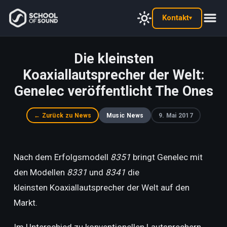
Kontakt
▾
Die kleinsten
Koaxiallautsprecher der Welt:
Genelec veröffentlicht The Ones
← Zurück zu News
Music News
9. Mai 2017
Nach dem Erfolgsmodell
8351
bringt Genelec mit
den Modellen
8331
und
8341
die
kleinsten Koaxiallautsprecher der Welt auf den
Markt.