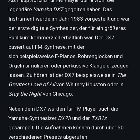
Als Hauptvorbild für FM Player dürfe wohl der
legendäre
Yamaha DX7
gegolten haben. Das
Instrument wurde im Jahr 1983 vorgestellt und war
der erste digitale Synthesizer, der für ein größeres
Publikum kommerziell erhältlich war. Der DX7
basiert auf FM-Synthese, mit der
sich beispielsweise E-Pianos, Röhrenglocken und
Orgeln simulieren oder perkussive Klänge erzeugen
lassen. Zu hören ist der DX7 beispielsweise in
The
Greatest Love of All
von Whitney Houston oder in
Stay the Night
von Chicago.
Neben dem DX7 wurden für FM Player auch die
Yamaha-Synthesizer
DX7II
und der
TX81z
gesampelt. Die Aufnahmen können durch über 50
verschiedenen Presets abgerufen