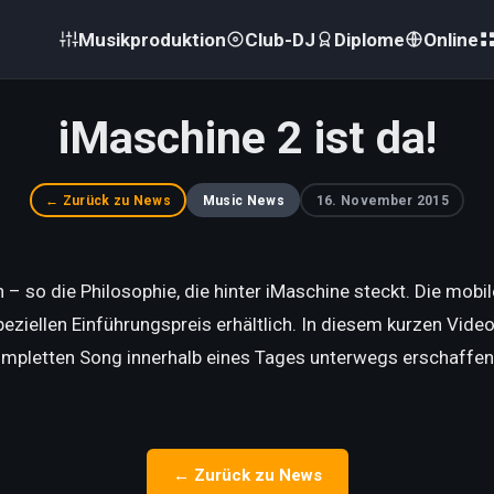
Musikproduktion
Club-DJ
Diplome
Online
iMaschine 2 ist da!
← Zurück zu News
Music News
16. November 2015
– so die Philosophie, die hinter iMaschine steckt. Die mobil
ziellen Einführungspreis erhältlich. In diesem kurzen Vide
mpletten Song innerhalb eines Tages unterwegs erschaffen
← Zurück zu News