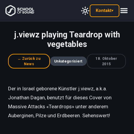
Kontakt
▾
j.viewz playing Teardrop with
vegetables
← Zurück zu
18. Oktober
Unkategorisiert
News
2015
Der in Israel geborene Künstler j.viewz, a.k.a.
Jonathan Dagan, benutzt für dieses Cover von
Massive Attacks «Teardrops» unter anderem
Auberginen, Pilze und Erdbeeren. Sehenswert!