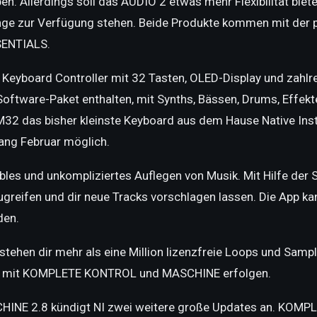
en. Allerdings soll das AUDIO 2 etwas mehr Flexibilität bie
ge zur Verfügung stehen. Beide Produkte kommen mit der 
ENTIALS.
eyboard Controller mit 32 Tasten, OLED-Display und zahlr
oftware-Paket enthalten, mit Synths, Bässen, Drums, Effekte
das bisher kleinste Keyboard aus dem Hause Native Instr
fang Februar möglich.
les und unkompliziertes Auflegen von Musik. Mit Hilfe der
zugreifen und dir neue Tracks vorschlagen lassen. Die App k
en.
hen dir mehr als eine Million lizenzfreie Loops und Sample
ion mit KOMPLETE KONTROL und MASCHINE erfolgen.
NE 2.8 kündigt NI zwei weitere große Updates an. KOMPL