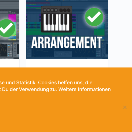
xing
Team Song – Arrangement
300.00
CHF
 und Statistik. Cookies helfen uns, die
t Du der Verwendung zu. Weitere Informationen
IN DEN WARENKORB