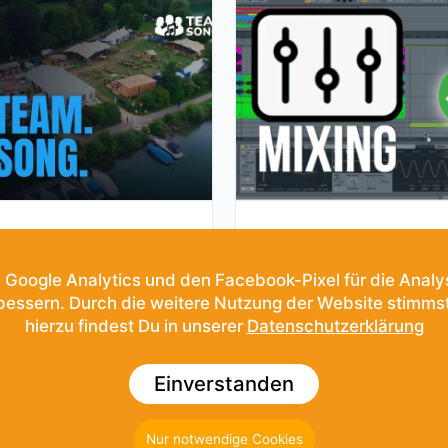
Teamsong bestellen
Team Song – Song Mi
345.00
CHF
200.00
CHF
AB:
 Google Analytics und den Facebook-Pixel für die Analyse
rbessern. Durch die weitere Nutzung der Website stimms
AUSFÜHRUNG WÄHLEN
IN DEN WARENKORB
hierzu findest Du in unserer
Datenschutzerklärung
Einverstanden
Nur notwendige Cookies