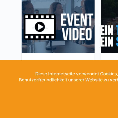
Team Song – Event Video
400.00
CHF
Diese Internetseite verwendet Cookies,
Benutzerfreundlichkeit unserer Website zu ve
IN DEN WARENKORB