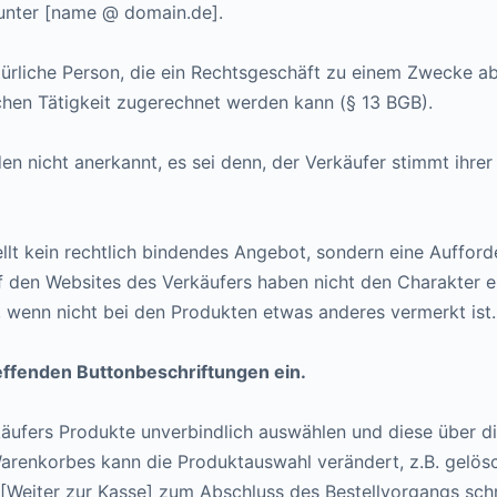
unter [name @ domain.de].
atürliche Person, die ein Rechtsgeschäft zu einem Zwecke a
ichen Tätigkeit zugerechnet werden kann (§ 13 BGB).
 nicht anerkannt, es sei denn, der Verkäufer stimmt ihrer 
llt kein rechtlich bindendes Angebot, sondern eine Aufford
 den Websites des Verkäufers haben nicht den Charakter ei
“, wenn nicht bei den Produkten etwas anderes vermerkt ist.
reffenden Buttonbeschriftungen ein.
äufers Produkte unverbindlich auswählen und diese über di
renkorbes kann die Produktauswahl verändert, z.B. gelös
 [Weiter zur Kasse] zum Abschluss des Bestellvorgangs schr