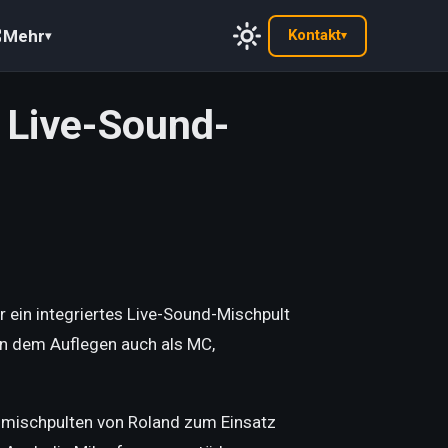
Mehr
Kontakt
▾
▾
 Live-Sound-
ein integriertes Live-Sound-Mischpult
en dem Auflegen auch als MC,
mischpulten von Rol
and zum Eins
atz