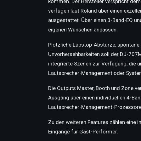
kommen. Der Hersteller verspricht de
verfügen l
aut Roland über einen exzell
ausgestattet. Über einen 3-Band-EQ und
eigenen Wünschen anpassen.
Plötzliche L
apstop-Abstürze, spontane 
Unvorhersehbarkeiten soll der DJ-707M
integrierte Szenen zur Verfügung, die
Lautsprecher-Management oder System
Die Outputs Master, Booth und Zone ve
Ausgang über einen individuellen 4-Ban
Lautsprecher-Management-Prozessoren
Zu den weiteren Fe
atures zählen eine 
Eingänge für Gast-Performer.