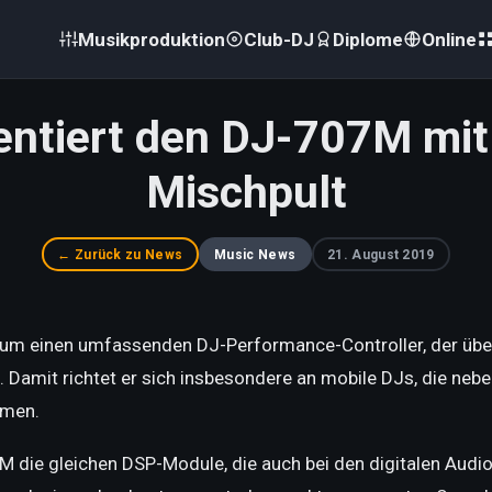
Musikproduktion
Club-DJ
Diplome
Online
entiert den DJ-707M mit
Mischpult
← Zurück zu News
Music News
21. August 2019
m einen umfassenden DJ-Performance-Controller, der über 
Damit richtet er sich insbesondere an mobile DJs, die neb
rmen.
 die gleichen DSP-Module, die auch bei den digitalen
Audio