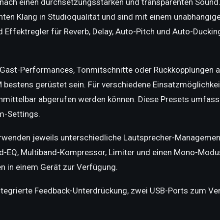
mnach einen durchsetzungsstarken und transparenten Sound
enten Klang in Studioqualität und sind mit einem unabhängig
 Effektregler für Reverb, Delay, Auto-Pitch und Auto-Ducki
Gast-Performances, Tonmitschnitte oder Rückkopplungen auf
 bestens gerüstet sein. Für verschiedene Einsatzmöglichke
 unmittelbar abgerufen werden können. Diese Presets umfas
-Settings.
rwenden jeweils unterschiedliche Lautsprecher-Management
d-EQ, Multiband-Kompressor, Limiter und einen Mono-Modus.
 in einem Gerät zur Verfügung.
integrierte Feedback-Unterdrückung, zwei USB-Ports zum V