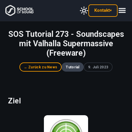
Kontakt
▾
SOS Tutorial 273 - Soundscapes
mit Valhalla Supermassive
(Freeware)
← Zurück zu News
Tutorial
9. Juli 2023
Ziel