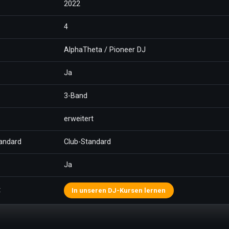
2022
4
AlphaTheta / Pioneer DJ
Ja
3-Band
erweitert
andard
Club-Standard
Ja
t
In unseren DJ-Kursen lernen