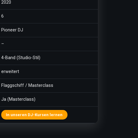
2020
6
Pioneer DJ
–
4-Band (Studio-Stil)
erweitert
Flaggschiff / Masterclass
Ja (Masterclass)
In unseren DJ-Kursen lernen