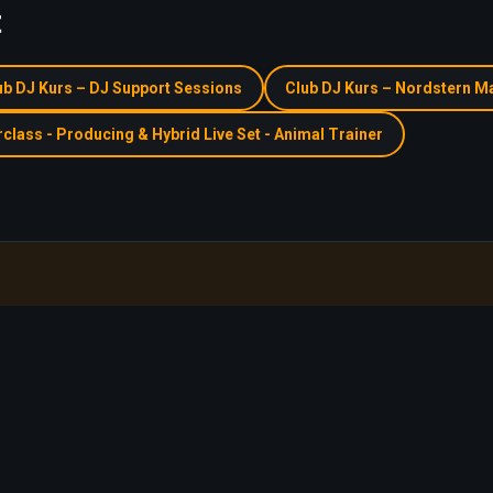
t
ub DJ Kurs – DJ Support Sessions
Club DJ Kurs – Nordstern M
class - Producing & Hybrid Live Set - Animal Trainer
Fragen zu diesem Gerät oder Kurs?
Wir sagen dir, in welchem Kurs du damit arbeitest.
Beratung buchen