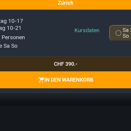
zürich
ag 10-17
ag 10-21
Sa 
kursdaten
So 
 Personen
e Sa So
CHF 390.-
IN DEN WARENKORB