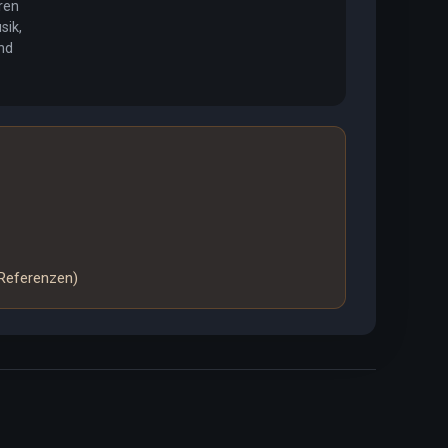
hren
sik,
nd
 Referenzen)