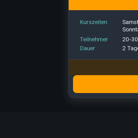
kurszeiten
Samst
Sonnt
teilnehmer
20-30
dauer
2 Tag