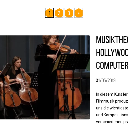
1
2
3
»
Musiktheo
Hollywo
Compute
31/05/2019
In diesem Kurs ler
Filmmusik produz
uns die wichtigst
und Kompositions
verschiedenen pra