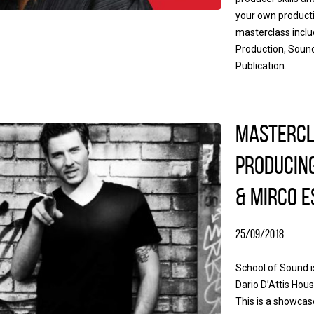
your own producti
masterclass inclu
Production, Soun
Publication.
Mastercl
Producing
& Mirco E
25/09/2018
School of Sound is
Dario D’Attis Hou
This is a showcase