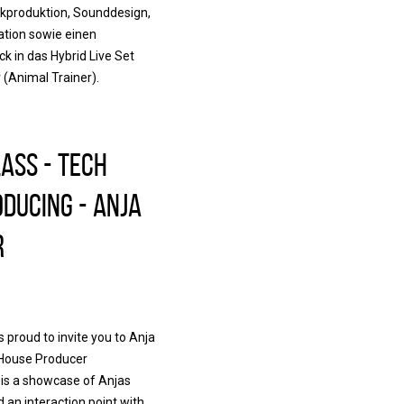
kproduktion, Sounddesign,
ation sowie einen
ick in das Hybrid Live Set
(Animal Trainer).
ass - Tech
ducing - Anja
r
 proud to invite you to Anja
House Producer
 is a showcase of Anjas
d an interaction point with