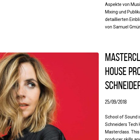
Aspekte von Musi
Mixing und Publik
detaillierten Einbl
von Samuel Gmür 
Mastercl
House Pro
Schneide
25/09/2018
School of Sound is
Schneiders Tech 
Masterclass. This
producer skills an