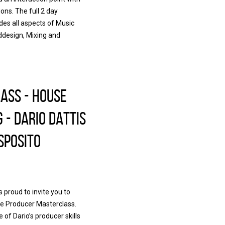
ons. The full 2 day
des all aspects of Music
ddesign, Mixing and
ass - House
 - Dario DAttis
sposito
 proud to invite you to
se Producer Masterclass.
 of Dario’s producer skills