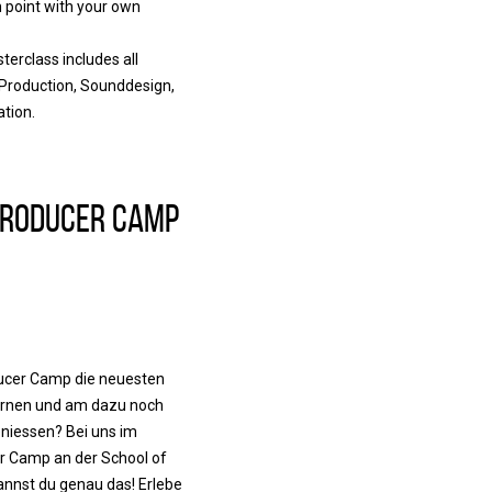
n point with your own
terclass includes all
 Production, Sounddesign,
ation.
roducer Camp
cer Camp die neuesten
lernen und am dazu noch
iessen? Bei uns im
 Camp an der School of
annst du genau das! Erlebe