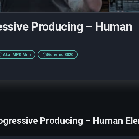
essive Producing – Human
Akai MPK Mini
Genelec 8020
ogressive Producing – Human Ele