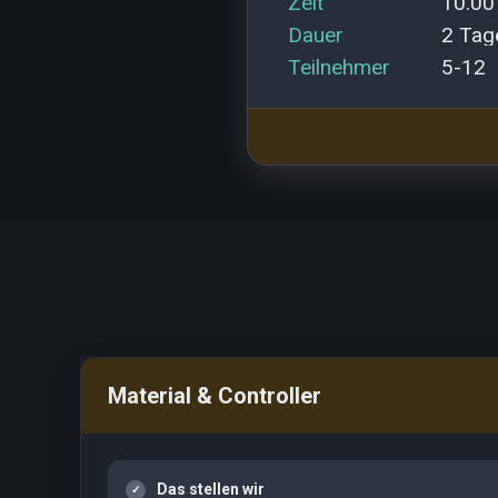
zeit
10.00
dauer
2 Tag
teilnehmer
5-12
Material & Controller
Das stellen wir