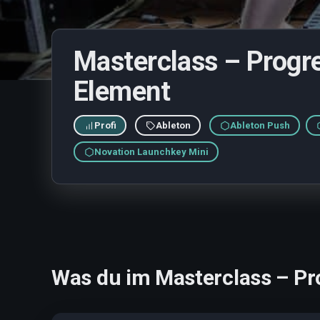
Masterclass – Progr
Element
Profi
Ableton
Ableton Push
Novation Launchkey Mini
Was du im Masterclass – Pr