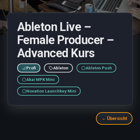
Ableton Live –
Female Producer –
Advanced Kurs
Profi
Ableton
Ableton Push
Akai MPK Mini
Novation Launchkey Mini
← Übersicht