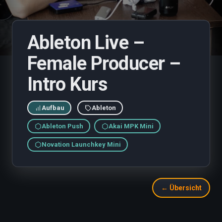
Ableton Live –
Female Producer –
Intro Kurs
Aufbau
Ableton
Ableton Push
Akai MPK Mini
Novation Launchkey Mini
← Übersicht