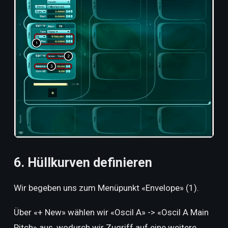
6. Hüllkurven definieren
Wir begeben uns zum Menüpunkt «Envelope» (1).
Über «+ New» wählen wir «Oscil A» -> «Oscil A Main
Pitch» aus, wodurch wir Zugriff auf eine weitere