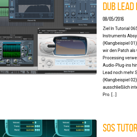
Dub Lead
08/05/2016
Ziel In Tutorial 0
Instruments Absyn
(Klangbeispiel 01)
wir den Patch als
Processing verwe
Audio-Plug-ins hi
Lead noch mehr S
(Klangbeispiel 02
ausschließlich int
Pro. […]
SOS Tutor