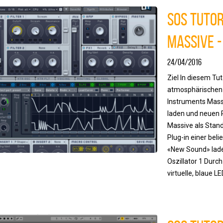
SOS Tutor
Massive -
24/04/2016
Ziel In diesem Tut
atmosphärischen 
Instruments Massi
laden und neuen P
Massive als Stand
Plug-in einer beli
«New Sound» lade
Oszillator 1 Durch
virtuelle, blaue LE