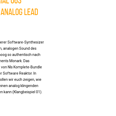
ial 063
 Analog Lead
derer Software-Synthesizer
n, analogen Sound des
oog so authentisch nach
uments Monark. Das
il von NIs Komplete-Bundle
er Software Reaktor. In
ollen wir euch zeigen, wie
inen analog klingenden
en kann (Klangbeispiel 01).