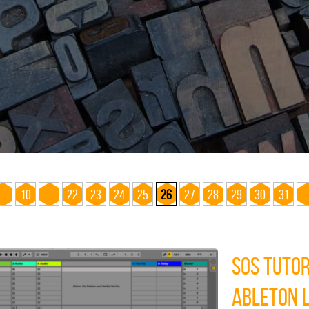
...
10
...
22
23
24
25
26
27
28
29
30
31
..
SOS Tutor
Ableton L