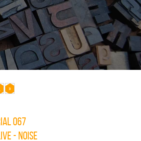
.
»
ial 067
ive - Noise