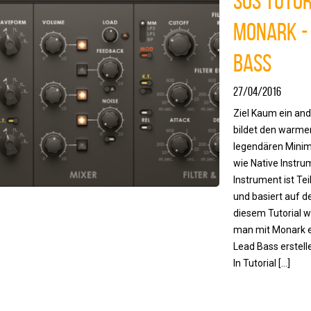
SOS Tutor
Monark -
Bass
27/04/2016
Ziel Kaum ein an
bildet den warme
legendären Minim
wie Native Instr
Instrument ist Te
und basiert auf d
diesem Tutorial w
man mit Monark e
Lead Bass erstell
In Tutorial […]