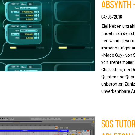
Absynth -
04/05/2016
Ziel Neben unzäh
findet man den ch
den wir in diesem 
immer häufiger au
«Made Guy» von S
von Trentemoller
Charakters, der 
Quinten und Quar
unbetonten Zählz
unverkennbare An
SOS Tutor